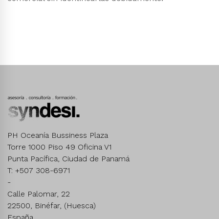
PH Oceanía Bussiness Plaza
Torre 1000 Piso 49 Oficina V1
Punta Pacífica, Ciudad de Panamá
T: +507 308-6971
-
Calle Palomar, 22
22500, Binéfar, (Huesca)
España