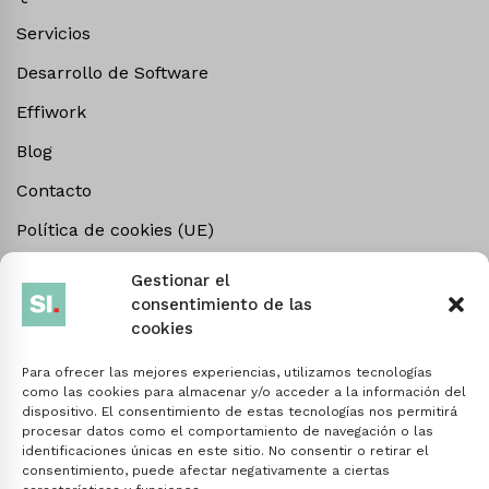
Servicios
Desarrollo de Software
Effiwork
Blog
Contacto
Política de cookies (UE)
Gestionar el
Suscríbete
consentimiento de las
cookies
Entérate de las últimas noticias de la empresa.
Para ofrecer las mejores experiencias, utilizamos tecnologías
como las cookies para almacenar y/o acceder a la información del
dispositivo. El consentimiento de estas tecnologías nos permitirá
procesar datos como el comportamiento de navegación o las
Linkedin
Facebook
identificaciones únicas en este sitio. No consentir o retirar el
consentimiento, puede afectar negativamente a ciertas